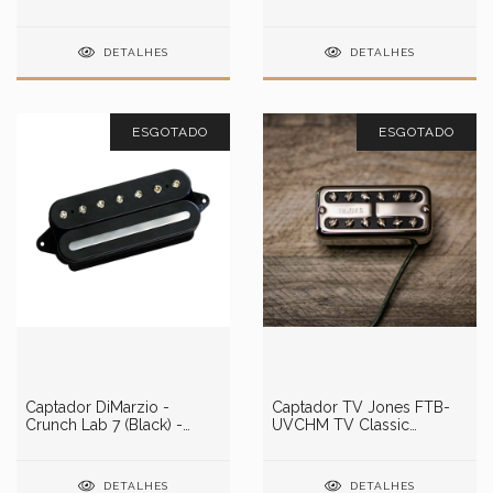
DP254W
DP707BK
DETALHES
DETALHES
ESGOTADO
ESGOTADO
Captador DiMarzio -
Captador TV Jones FTB-
Crunch Lab 7 (Black) -
UVCHM TV Classic
DP708BK
Universal Mount Chrome
Bridge Pickup
DETALHES
DETALHES