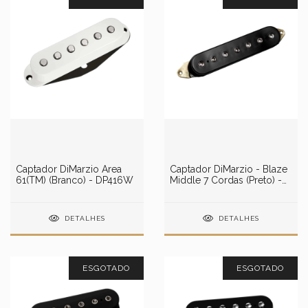
Captador DiMarzio Area
Captador DiMarzio - Blaze
61(TM) (Branco) - DP416W
Middle 7 Cordas (Preto) -
DP701BK
DETALHES
DETALHES
ESGOTADO
ESGOTADO