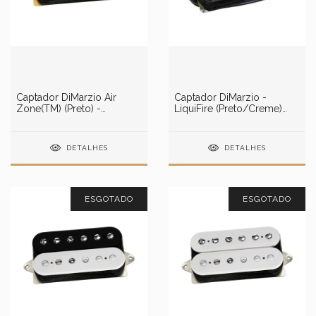
Captador DiMarzio Air
Captador DiMarzio -
Zone(TM) (Preto) -
LiquiFire (Preto/Creme)
DP192BK
DP227BC
DETALHES
DETALHES
ESGOTADO
ESGOTADO