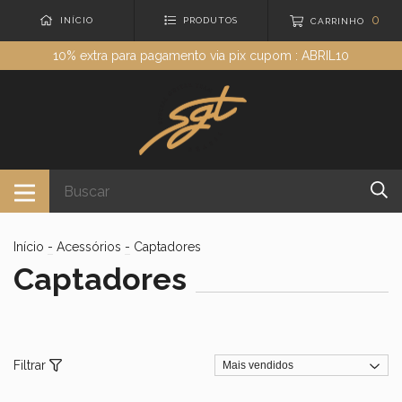
0
INÍCIO
PRODUTOS
CARRINHO
10% extra para pagamento via pix cupom : ABRIL10
Início
-
Acessórios
-
Captadores
Captadores
Filtrar