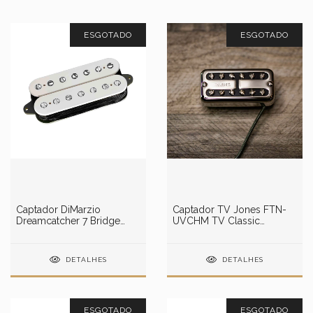
ESGOTADO
ESGOTADO
Captador DiMarzio
Captador TV Jones FTN-
Dreamcatcher 7 Bridge
UVCHM TV Classic
(White) DP724W
Universal Mount Chrome
Neck Pickup
DETALHES
DETALHES
ESGOTADO
ESGOTADO