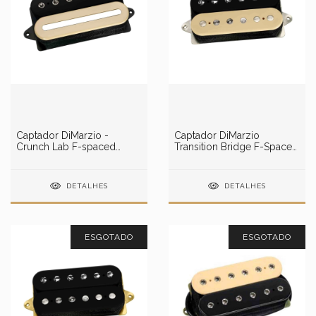
Captador DiMarzio -
Captador DiMarzio
Crunch Lab F-spaced
Transition Bridge F-Spaced
(Preto / Creme) -
(Preto / Creme) -
DP228FBC
DP255FBC
DETALHES
DETALHES
ESGOTADO
ESGOTADO