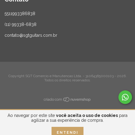
5511993386838
(11) 99338-6838
contato@sgtguitars.com.br
Copyright SGT Comercio e Manutencao Ltda. - 31064365000103 - 2026.
Todos os direitos reservados.
Ao navegar por este site
você aceita o uso de cookies
para
agilizar a sua experiência de compra.
ENTENDI