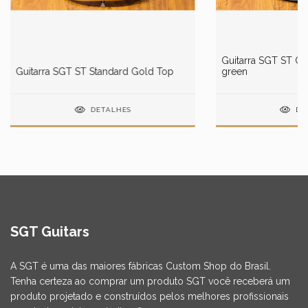
Guitarra SGT ST Cl
Guitarra SGT ST Standard Gold Top
green
DETALHES
DE
SGT Guitars
A SGT é uma das maiores fábricas Custom Shop do Brasil.
Tenha certeza ao comprar um produto SGT você receberá um
produto projetado e construídos pelos melhores profissionais