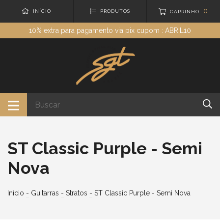
0
INÍCIO
PRODUTOS
CARRINHO
10% extra para pagamento via pix cupom : ABRIL10
ST Classic Purple - Semi
Nova
Início
-
Guitarras
-
Stratos
-
ST Classic Purple - Semi Nova