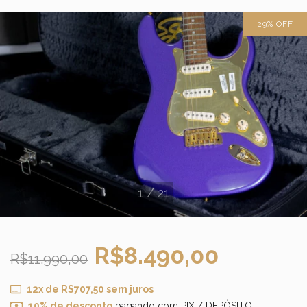
29
%
OFF
1
/
21
R$8.490,00
R$11.990,00
12
x de
R$707,50
sem juros
10% de desconto
pagando com PIX / DEPÓSITO