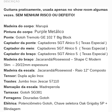
DESCRIÇÃO
Guitarra praticamente, usada apenas no show room algumas
vezes. SEM NENHUM RISCO OU DEFEITO!
Madeira
do corpo
: Marupá
Purple Metálico
Pintura
do
corpo
:
Ponte
: Gotoh Tremolo GE 102 T Big Block
Captador
da ponte
: Captadores SGT Alnico 5 ( Texas Especial )
Captador do meio
:
Captadores SGT Alnico 5
( Texas Especial )
Captador
do
braço
:
Captadores SGT Alnico 5
( Texas Especial )
Madeira
do
braço
: Jacarandá/Rosewood – Shape C Modern
Slim – 20/22mm espessura
Madeira
da
escala
: Jacarandá/Rosewood - Raio 12" Composto
Tensor:
Dupla ação Inox
Trastes
: Jumbo Inox Jescar 57110
Marcação
da
escala
: Madreperola
Tarraxas
: Gotoh SG381
Ferragens
: Douradas Gotoh
Elétrica
: Potenciômetro Gotoh, Chave seletora Oak Grigsby 5P +
Blindagem