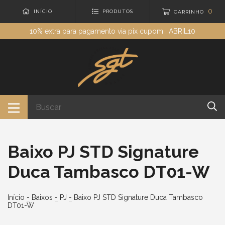
0
INÍCIO
PRODUTOS
CARRINHO
10% extra para pagamento via pix cupom : ABRIL10
Baixo PJ STD Signature
Duca Tambasco DT01-W
Início
-
Baixos
-
PJ
-
Baixo PJ STD Signature Duca Tambasco
DT01-W