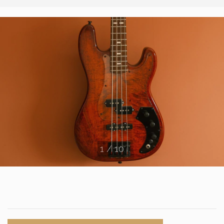
1
/
10