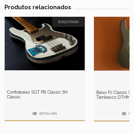
Produtos relacionados
ESGOTADO
Contrabaixo SGT PB Classic SH
Baixo PJ Classic Si
Classic
Tambasco DTHM-
DETALHES
DE