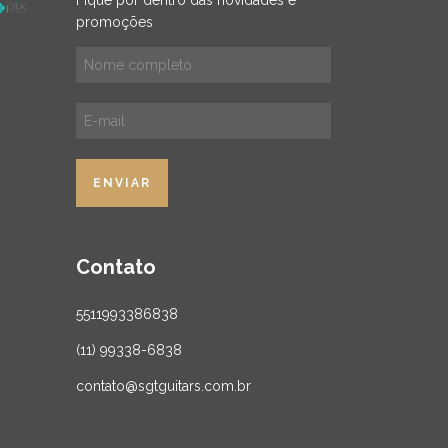
Fique por dentro das novidades e
promoções
Contato
5511993386838
(11) 99338-6838
contato@sgtguitars.com.br