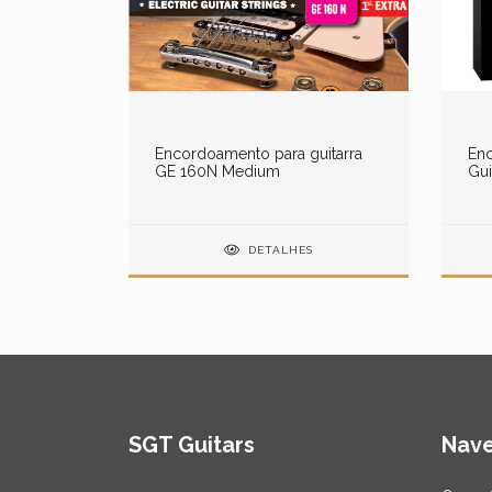
Encordoamento para guitarra
En
GE 160N Medium
Gui
Nic
DETALHES
SGT Guitars
Nav