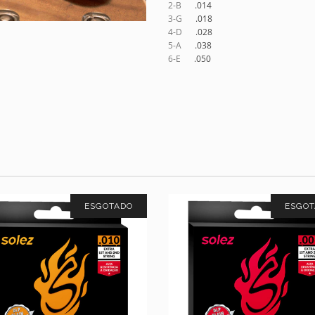
2-B
.014
3-G
.018
4-D
.028
5-A
.038
6-E
.050
ESGOTADO
ESGO