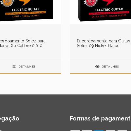
cordoamento Solez para
Encordoamento para Guitarr
tarra Dlp Calibre 0.010
Solez 09 Nickel Plated
kel Plated
DETALHES
DETALHES
egação
Formas de pagament