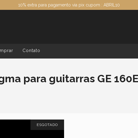
10% extra para pagamento via pix cupom : ABRIL10
mprar
Contato
ma para guitarras GE 160
ESGOTADO