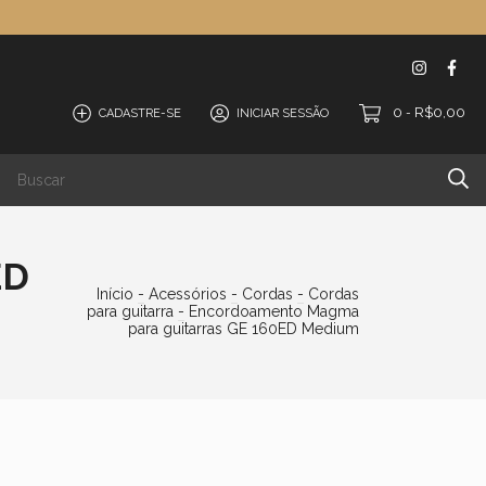
0
R$0,00
CADASTRE-SE
INICIAR SESSÃO
-
ED
Início
-
Acessórios
-
Cordas
-
Cordas
para guitarra
-
Encordoamento Magma
para guitarras GE 160ED Medium