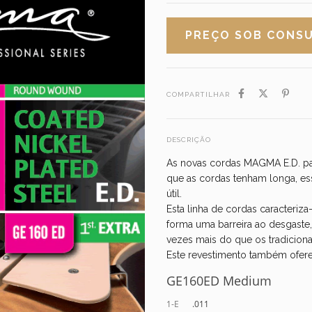
COMPARTILHAR
DESCRIÇÃO
As novas cordas MAGMA E.D. par
que as cordas tenham longa, ess
útil.
Esta linha de cordas caracteri
forma uma barreira ao desgaste
vezes mais do que os tradiciona
Este revestimento também ofer
GE160ED Medium
1-E
.011