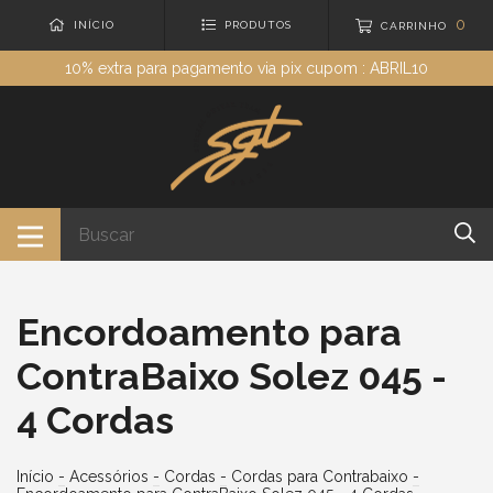
0
INÍCIO
PRODUTOS
CARRINHO
10% extra para pagamento via pix cupom : ABRIL10
Encordoamento para
ContraBaixo Solez 045 -
4 Cordas
Início
-
Acessórios
-
Cordas
-
Cordas para Contrabaixo
-