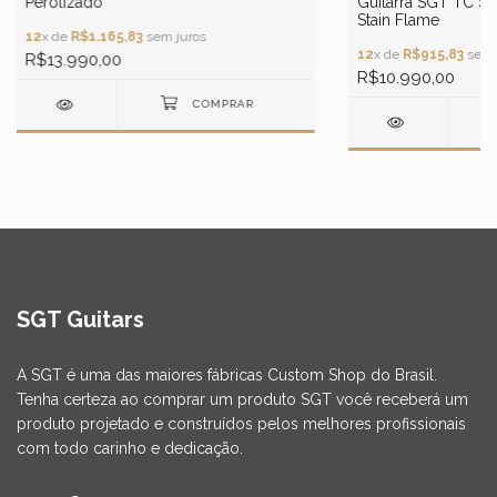
Guitarra SGT TC 
Perolizado
Stain Flame
12
x de
R$1.165,83
sem juros
12
x de
R$915,83
sem 
R$13.990,00
R$10.990,00
SGT Guitars
A SGT é uma das maiores fábricas Custom Shop do Brasil.
Tenha certeza ao comprar um produto SGT você receberá um
produto projetado e construídos pelos melhores profissionais
com todo carinho e dedicação.