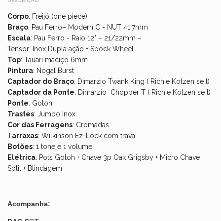
DESCRIÇÃO
Corpo
: Freijó (one piece)
Braço
: Pau Ferro– Modern C - NUT 41,7mm
Escala
: Pau Ferro - Raio 12" – 21/22mm –
Tensor: Inox Dupla ação + Spock Wheel
Top
: Tauari maciço 6mm
Pintura
: Nogal Burst
Captador do Braço
: Dimarzio Twank King ( Richie Kotzen se t)
Captador da Ponte
: Dimarzio Chopper T ( Richie Kotzen se t)
Ponte
: Gotoh
Trastes
: Jumbo Inox
Cor das Ferragens
: Cromadas
T
arraxas
: Wilkinson Ez-Lock com trava
Botões
: 1 tone e 1 volume
Elétrica
: Pots Gotoh + Chave 3p Oak Grigsby + Micro Chave
Split + Blindagem
Acompanha: