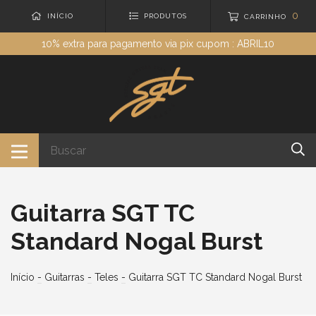
0
INÍCIO
PRODUTOS
CARRINHO
10% extra para pagamento via pix cupom : ABRIL10
Guitarra SGT TC
Standard Nogal Burst
Início
-
Guitarras
-
Teles
-
Guitarra SGT TC Standard Nogal Burst