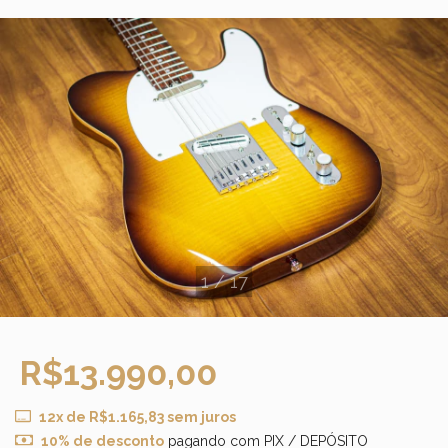
1
/
17
R$13.990,00
12
x de
R$1.165,83
sem juros
10% de desconto
pagando com PIX / DEPÓSITO